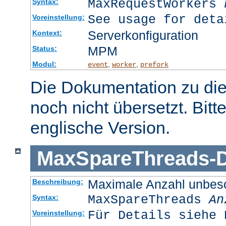
MaxRequestWorkers
Syntax:
See usage for deta
Voreinstellung:
Serverkonfiguration
Kontext:
MPM
Status:
Modul:
,
,
event
worker
prefork
Die Dokumentation zu die
noch nicht übersetzt. Bitt
englische Version.
MaxSpareThreads
-
D
Maximale Anzahl unbesc
Beschreibung:
MaxSpareThreads
An
Syntax:
Für Details siehe 
Voreinstellung: