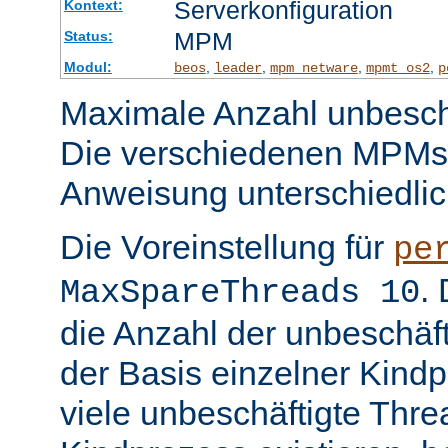
Serverkonfiguration
Kontext:
MPM
Status:
Modul:
,
,
,
,
beos
leader
mpm_netware
mpmt_os2
p
Maximale Anzahl unbeschä
Die verschiedenen MPMs
Anweisung unterschiedlic
Die Voreinstellung für
pe
.
MaxSpareThreads 10
die Anzahl der unbeschäf
der Basis einzelner Kind
viele unbeschäftigte Thre