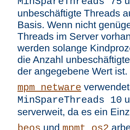
u
MinSpareThreads 75
unbeschäftigte Threads au
Basis. Wenn nicht genüge
Threads im Server vorha
werden solange Kindproze
die Anzahl unbeschäftigte
der angegebene Wert ist.
verwendet 
mpm_netware
u
MinSpareThreads 10
serverweit, da es ein Ein
und
arbe
beos
mpmt_os2