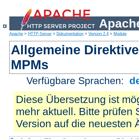
Apache
Apache
>
HTTP-Server
>
Dokumentation
>
Version 2.4
>
Module
Allgemeine Direktiv
MPMs
Verfügbare Sprachen:
d
Diese Übersetzung ist mög
mehr aktuell. Bitte prüfen 
Version auf die neuesten