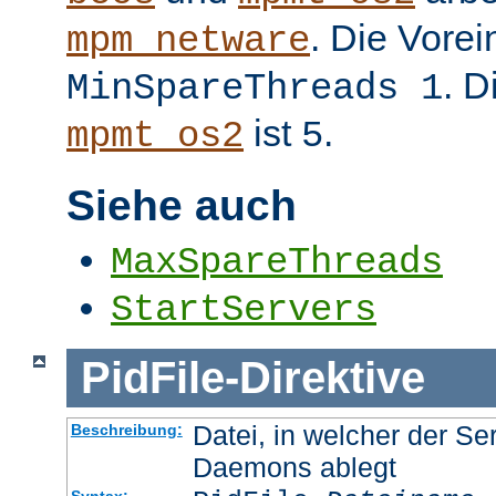
. Die Vorei
mpm_netware
. D
MinSpareThreads 1
ist
.
mpmt_os2
5
Siehe auch
MaxSpareThreads
StartServers
PidFile
-
Direktive
Datei, in welcher der Se
Beschreibung:
Daemons ablegt
Syntax: