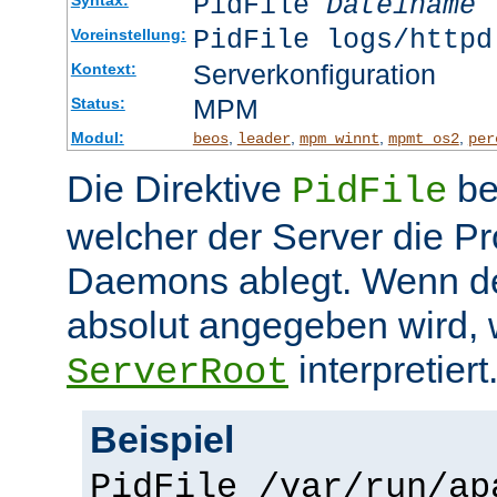
PidFile
Dateiname
PidFile logs/httpd
Voreinstellung:
Serverkonfiguration
Kontext:
MPM
Status:
Modul:
,
,
,
,
beos
leader
mpm_winnt
mpmt_os2
per
Die Direktive
be
PidFile
welcher der Server die P
Daemons ablegt. Wenn de
absolut angegeben wird, w
interpretiert
ServerRoot
Beispiel
PidFile /var/run/ap