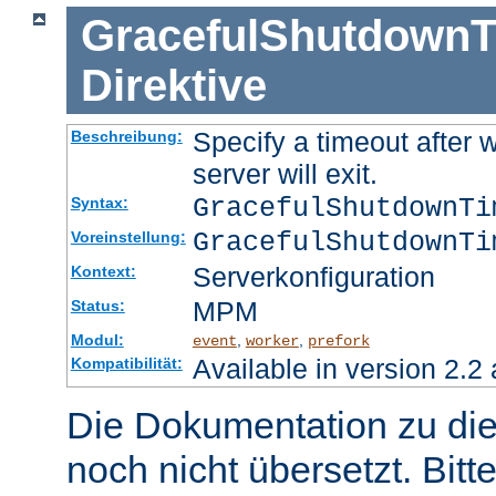
GracefulShutdownT
Direktive
Specify a timeout after 
Beschreibung:
server will exit.
GracefulShutdownT
Syntax:
GracefulShutdownTi
Voreinstellung:
Serverkonfiguration
Kontext:
MPM
Status:
Modul:
,
,
event
worker
prefork
Available in version 2.2 
Kompatibilität:
Die Dokumentation zu die
noch nicht übersetzt. Bitt