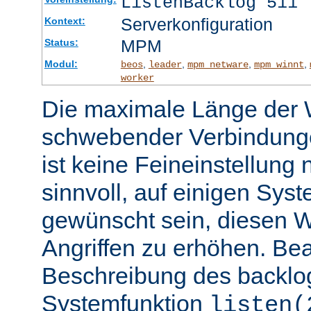
ListenBacklog 511
Serverkonfiguration
Kontext:
MPM
Status:
Modul:
,
,
,
,
beos
leader
mpm_netware
mpm_winnt
worker
Die maximale Länge der 
schwebender Verbindunge
ist keine Feineinstellung
sinnvoll, auf einigen Sys
gewünscht sein, diesen 
Angriffen zu erhöhen. Be
Beschreibung des backlo
Systemfunktion
listen(