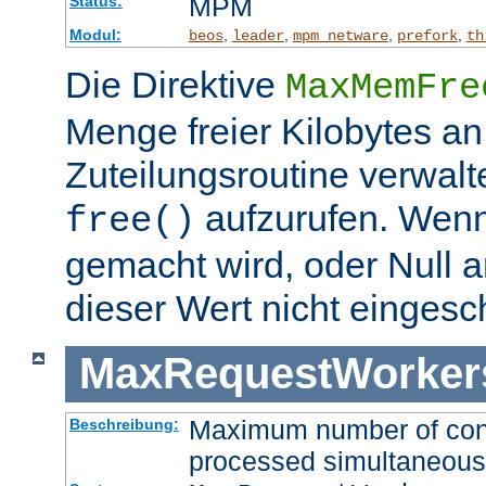
MPM
Status:
Modul:
,
,
,
,
beos
leader
mpm_netware
prefork
th
Die Direktive
MaxMemFre
Menge freier Kilobytes an
Zuteilungsroutine verwalt
aufzurufen. Wen
free()
gemacht wird, oder Null a
dieser Wert nicht eingesc
MaxRequestWorker
Maximum number of conne
Beschreibung:
processed simultaneous