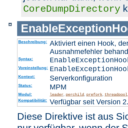
k
CoreDumpDirectory
EnableExceptionHo
Aktiviert einen Hook, d
Beschreibung:
Ausnahmefehler behand
EnableExceptionHoo
Syntax:
EnableExceptionHoo
Voreinstellung:
Serverkonfiguration
Kontext:
MPM
Status:
Modul:
,
,
,
leader
perchild
prefork
threadpool
Verfügbar seit Version 2
Kompatibilität:
Diese Direktive ist aus S
nur verfügbar, wenn der S