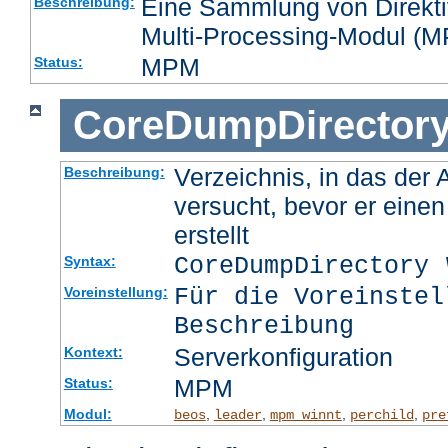
Eine Sammlung von Direktiv
Beschreibung:
Multi-Processing-Modul (MP
MPM
Status:
CoreDumpDirector
Verzeichnis, in das der
Beschreibung:
versucht, bevor er eine
erstellt
CoreDumpDirectory
Syntax:
Für die Voreinstel
Voreinstellung:
Beschreibung
Serverkonfiguration
Kontext:
MPM
Status:
Modul:
,
,
,
,
beos
leader
mpm_winnt
perchild
pre