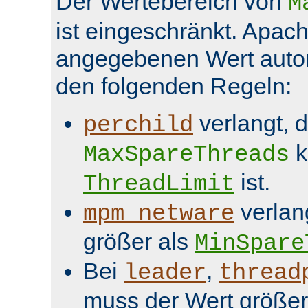
Der Wertebereich von
M
ist eingeschränkt. Apach
angegebenen Wert aut
den folgenden Regeln:
verlangt, 
perchild
k
MaxSpareThreads
ist.
ThreadLimit
verlan
mpm_netware
größer als
MinSpare
Bei
,
leader
thread
muss der Wert größer