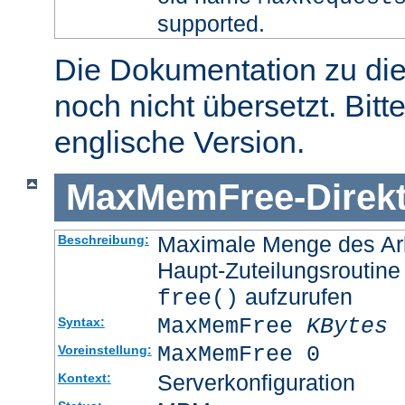
supported.
Die Dokumentation zu die
noch nicht übersetzt. Bitt
englische Version.
MaxMemFree
-
Direk
Maximale Menge des Arb
Beschreibung:
Haupt-Zuteilungsroutine
aufzurufen
free()
MaxMemFree
KBytes
Syntax:
MaxMemFree 0
Voreinstellung:
Serverkonfiguration
Kontext: