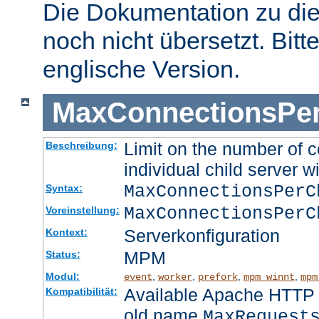
Die Dokumentation zu die
noch nicht übersetzt. Bitt
englische Version.
MaxConnectionsPer
Limit on the number of c
Beschreibung:
individual child server wi
MaxConnectionsPer
Syntax:
MaxConnectionsPerC
Voreinstellung:
Serverkonfiguration
Kontext:
MPM
Status:
Modul:
,
,
,
,
event
worker
prefork
mpm_winnt
mpm
Available Apache HTTP S
Kompatibilität:
old name
MaxRequest