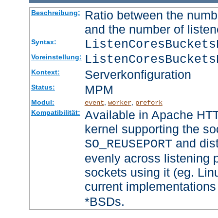
Ratio between the numbe
Beschreibung:
and the number of listen
ListenCoresBucket
Syntax:
ListenCoresBuckets
Voreinstellung:
Serverkonfiguration
Kontext:
MPM
Status:
Modul:
,
,
event
worker
prefork
Available in Apache HTT
Kompatibilität:
kernel supporting the so
and dist
SO_REUSEPORT
evenly across listening p
sockets using it (eg. Lin
current implementations
*BSDs.