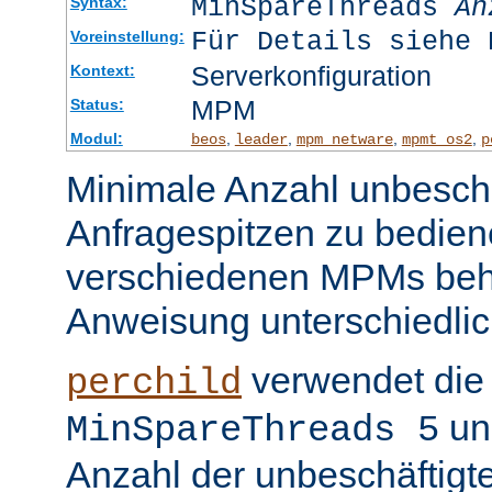
MinSpareThreads
An
Syntax:
Für Details siehe 
Voreinstellung:
Serverkonfiguration
Kontext:
MPM
Status:
Modul:
,
,
,
,
beos
leader
mpm_netware
mpmt_os2
p
Minimale Anzahl unbeschä
Anfragespitzen zu bedien
verschiedenen MPMs beh
Anweisung unterschiedlic
verwendet die 
perchild
un
MinSpareThreads 5
Anzahl der unbeschäftigt