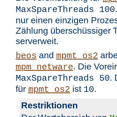
MaxSpareThreads 100
nur einen einzigen Prozess
Zählung überschüssiger T
serverweit.
and
arbe
beos
mpmt_os2
. Die Vorei
mpm_netware
.
MaxSpareThreads 50
für
ist
.
mpmt_os2
10
Restriktionen