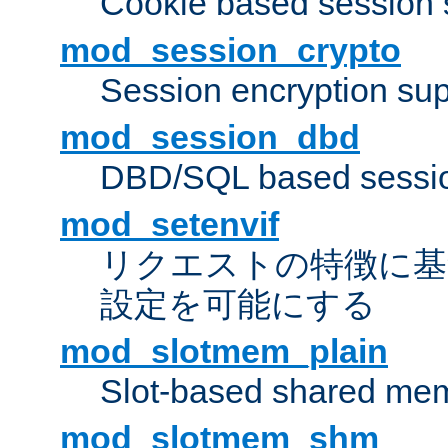
Cookie based session 
mod_session_crypto
Session encryption sup
mod_session_dbd
DBD/SQL based sessio
mod_setenvif
リクエストの特徴に基
設定を可能にする
mod_slotmem_plain
Slot-based shared mem
mod_slotmem_shm