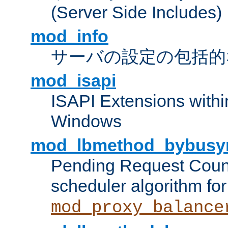
(Server Side Includes)
mod_info
サーバの設定の包括的
mod_isapi
ISAPI Extensions withi
Windows
mod_lbmethod_bybusy
Pending Request Count
scheduler algorithm for
mod_proxy_balance