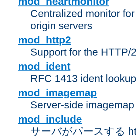
mod_heartmonitor
Centralized monitor fo
origin servers
mod_http2
Support for the HTTP/2
mod_ident
RFC 1413 ident looku
mod_imagemap
Server-side imagemap
mod_include
サーバがパースする ht