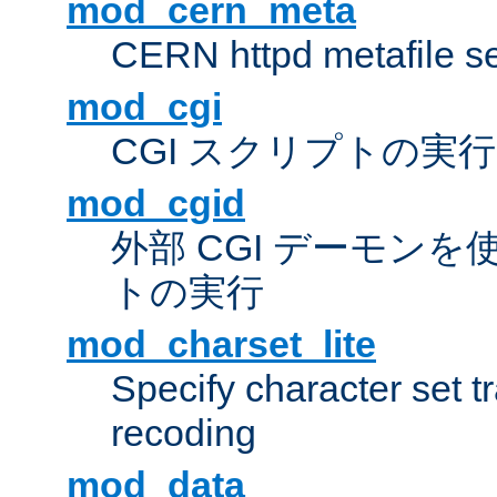
mod_cern_meta
CERN httpd metafile s
mod_cgi
CGI スクリプトの実行
mod_cgid
外部 CGI デーモンを使
トの実行
mod_charset_lite
Specify character set tr
recoding
mod_data