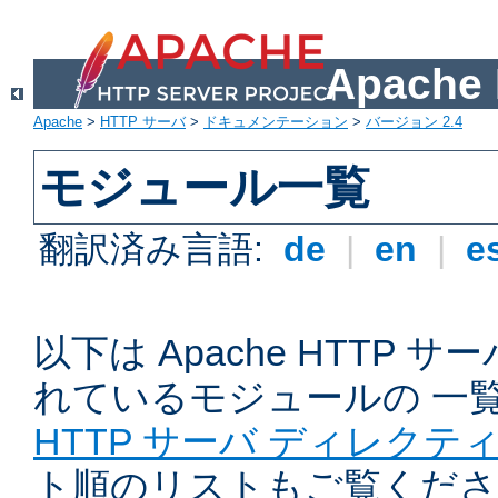
Apach
Apache
>
HTTP サーバ
>
ドキュメンテーション
>
バージョン 2.4
モジュール一覧
翻訳済み言語:
de
|
en
|
e
以下は Apache HTTP
れているモジュールの 一
HTTP サーバ ディレクテ
ト順のリストもご覧くださ