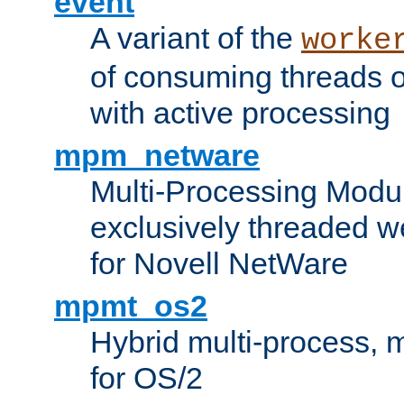
event
A variant of the
worke
of consuming threads o
with active processing
mpm_netware
Multi-Processing Modu
exclusively threaded w
for Novell NetWare
mpmt_os2
Hybrid multi-process,
for OS/2