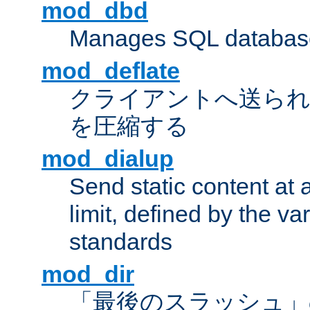
mod_dbd
Manages SQL database
mod_deflate
クライアントへ送ら
を圧縮する
mod_dialup
Send static content at 
limit, defined by the v
standards
mod_dir
「最後のスラッシュ」