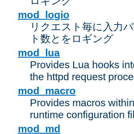
ロギング
mod_logio
リクエスト毎に入力バ
ト数とをロギング
mod_lua
Provides Lua hooks into
the httpd request proc
mod_macro
Provides macros withi
runtime configuration fi
mod_md