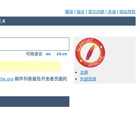
模块
|
指令
|
常见问题
|
术语
|
网站导航
.4
可用语言:
en
|
zh-cn
主题
he.org
邮件列表报告开发者页面的
外部资源